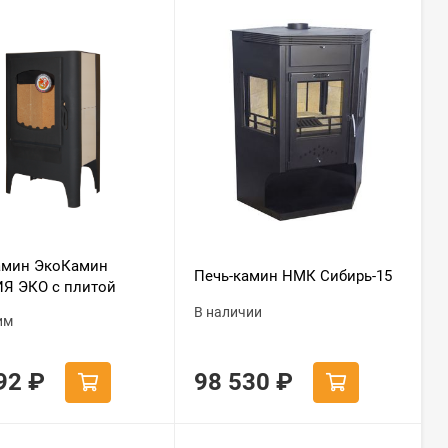
амин ЭкоКамин
Печь-камин НМК Сибирь-15
Я ЭКО с плитой
онфорка
В наличии
им
092
₽
98 530
₽