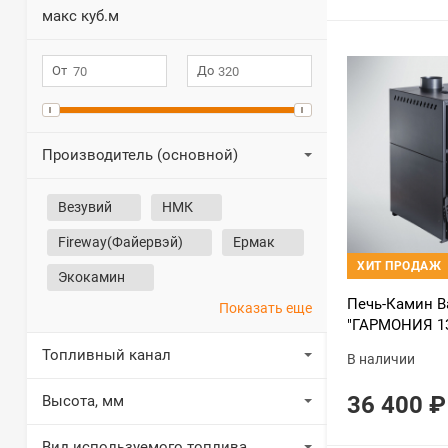
макс куб.м
Производитель (основной)
Везувий
НМК
Fireway(Файервэй)
Ермак
ХИТ ПРОДАЖ
Экокамин
Печь-Камин В
Показать еще
"ГАРМОНИЯ 1
(new) (Стальн
Топливный канал
В наличии
футеровка)
36 400
₽
Высота, мм
Вид используемого топлива