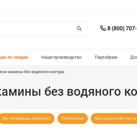
8 (800) 707
ары по скидке
Наше производство
Партнёрам
До
ечи-камины без водяного контура
камины без водяного к
На топливных брикетах
Пеллетные
Без варочной плиты