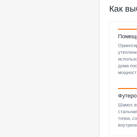
Как вы
Помеще
Ориенти
утеплени
использо
дома пос
мощност
Футеро
Шамот, в
стальная
топки, с
внутренн