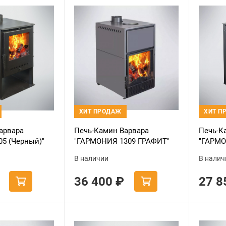
ХИТ ПРОДАЖ
ХИТ П
арвара
Печь-Камин Варвара
Печь-К
5 (Черный)"
"ГАРМОНИЯ 1309 ГРАФИТ"
"ГАРМО
футеровка)
(new) (Стальная 3D
(Стальн
В наличии
В налич
футеровка)
36 400
₽
27 