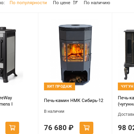
по:
По популярности
По цене
По наличию
ХИТ ПРОДАЖ
ЧУГУН
ireWay
Печь-к
Печь-камин НМК Сибирь-12
mens I
(чугунн
угунная
В наличии
Достав
76 680
₽
98 