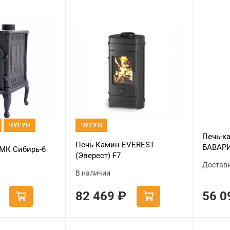
ЧУГУН
ЧУГУН
Печь-к
Печь-Камин EVEREST
БАВАРИ
МК Сибирь-6
(Эверест) F7
одна к
Достав
В наличии
82 469
₽
56 