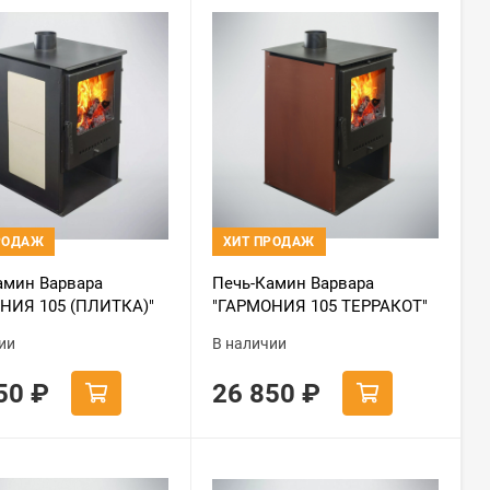
РОДАЖ
ХИТ ПРОДАЖ
амин Варвара
Печь-Камин Варвара
НИЯ 105 (ПЛИТКА)"
"ГАРМОНИЯ 105 ТЕРРАКОТ"
ая 3D футеровка)
(Стальная 3D футеровка)
ии
В наличии
850
₽
26 850
₽