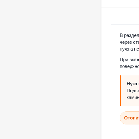
В раздел
через ст
нужна не
При выбо
поверхно
Нужн
Подск
камин
Отопи