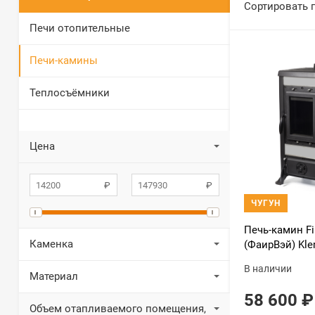
Сортировать 
Печи отопительные
Печи-камины
Теплосъёмники
Цена
ЧУГУН
Печь-камин F
Каменка
(ФаирВэй) Kle
(Клеменс 1) ч
В наличии
Материал
58 600
₽
Объем отапливаемого помещения,