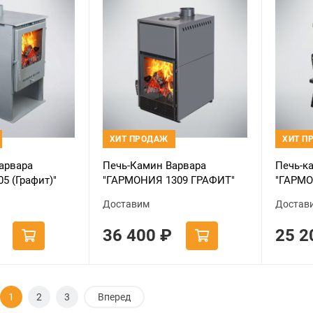
ХИТ ПРОДАЖ
ХИТ П
арвара
Печь-Камин Варвара
Печь-к
5 (Графит)"
"ГАРМОНИЯ 1309 ГРАФИТ"
"ГАРМ
футеровка)
(new)
ГРАНДА
Доставим
Достав
36 400
₽
25 
1
2
3
Вперед