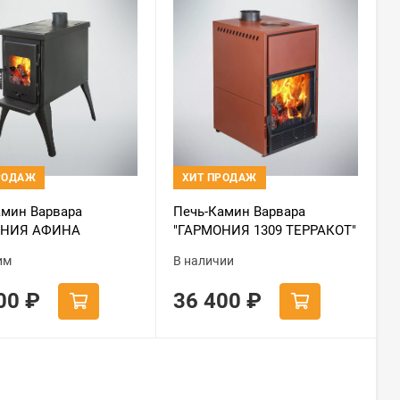
РОДАЖ
ХИТ ПРОДАЖ
амин Варвара
Печь-Камин Варвара
ОНИЯ АФИНА
"ГАРМОНИЯ 1309 ТЕРРАКОТ"
"
(new) (Стальная 3D
им
В наличии
футеровка)
200
₽
36 400
₽