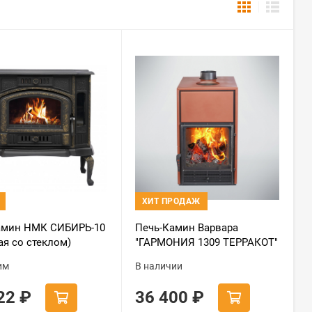
ХИТ ПРОДАЖ
амин НМК СИБИРЬ-10
Печь-Камин Варвара
ая со стеклом)
"ГАРМОНИЯ 1309 ТЕРРАКОТ"
(new)
им
В наличии
022
₽
36 400
₽