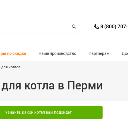
8 (800) 707
ары по скидке
Наше производство
Партнёрам
До
для котлов
 для котла в Перми
Узнайте, какой котел вам подойдет