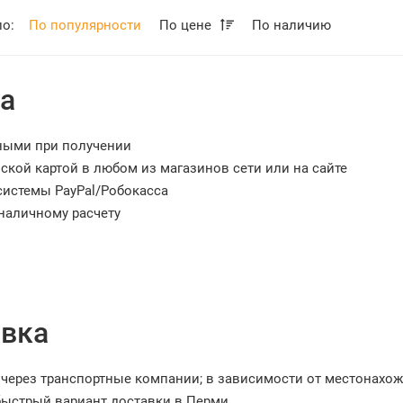
по:
По популярности
По цене
По наличию
а
ными при получении
ской картой в любом из магазинов сети или на сайте
системы PayPal/Робокасса
наличному расчету
вка
через транспортные компании; в зависимости от местонахо
ыстрый вариант доставки в Перми.