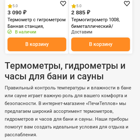
5.0
5.0
3 090 ₽
2 885 ₽
Термометр с гигрометром
Термогигрометр 1008,
Банная станция,
биметаллический/
В наличии
Доставим
24,5х13,5х3 см, для бани и
струнный
сауны "Банные штучки"
В корзину
В корзину
Термометры, гидрометры и
часы для бани и сауны
Правильный контроль температуры и влажности в бане
или сауне играет важную роль для вашего комфорта и
безопасности. В интернет-магазине «ПечиТеплов» мы
предлагаем широкий ассортимент термометров,
гидрометров и часов для бани и сауны. Наши приборы
помогут вам создать идеальные условия для отдыха и
расслабления.