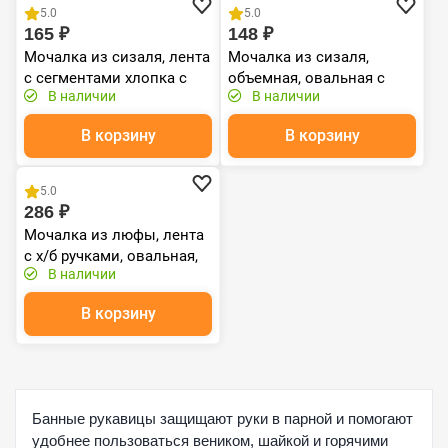
5.0
5.0
165 ₽
148 ₽
Мочалка из сизаля, лента
Мочалка из сизаля,
с сегментами хлопка с
объемная, овальная с
В наличии
В наличии
веревочными ручками,
хлопком, 10х12х5 см, hard,
8х70 см (8х80 см с
4 цвета, для бани и сауны
В корзину
В корзину
ручками), har
"Банные
Распродажа
5.0
286 ₽
Мочалка из люфы, лента
с х/б ручками, овальная,
В наличии
38х9 см (96х9 см с
ручками), medium, для
В корзину
бани и саун
Банные рукавицы защищают руки в парной и помогают
удобнее пользоваться веником, шайкой и горячими