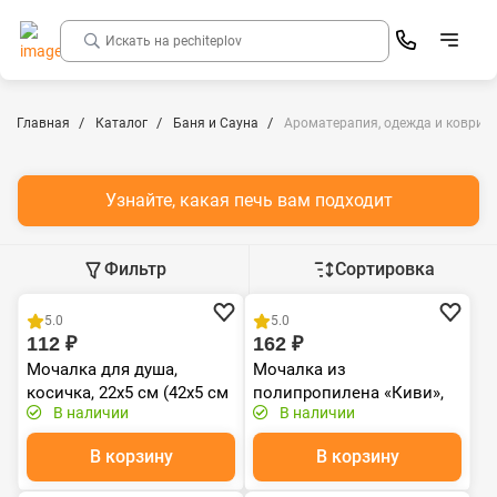
Главная
Каталог
Баня и Сауна
Ароматерапия, одежда и коврики
Узнайте, какая печь вам подходит
Фильтр
Сортировка
Распродажа
Распродажа
5.0
5.0
112 ₽
162 ₽
Мочалка для душа,
Мочалка из
косичка, 22х5 см (42х5 см
полипропилена «Киви»,
В наличии
В наличии
с ручками), soft, 5 цветов,
40х16 см (60х16 см с
для бани и сауны
ручками), medium, для
В корзину
В корзину
"Банные шту
бани и сауны "Банные
Распродажа
Распродажа
шту