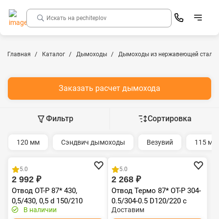
Главная
Каталог
Дымоходы
Дымоходы из нержавеющей стали
Заказать расчет дымохода
Фильтр
Сортировка
120 мм
Сэндвич дымоходы
Везувий
115 мм
5.0
5.0
2 992 ₽
2 268 ₽
Отвод ОТ-Р 87* 430,
Отвод Термо 87* ОТ-Р 304-
0,5/430, 0,5 d 150/210
0.5/304-0.5 D120/220 с
В наличии
Доставим
хомутом на замке