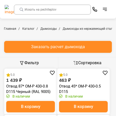
Главная
Каталог
Дымоходы
Дымоходы из нержавеющей стали
Заказать расчет дымохода
Фильтр
Сортировка
Хит продаж
Хит продаж
5.0
5.0
1 439 ₽
463 ₽
Отвод 87* ОМ-Р 430-0.8
Отвод 45* ОМ-Р 430-0.5
D115 Черный (RAL 9005)
D115
В наличии
В наличии
эмаль Т до 600С*
В корзину
В корзину
Хит продаж
Хит продаж