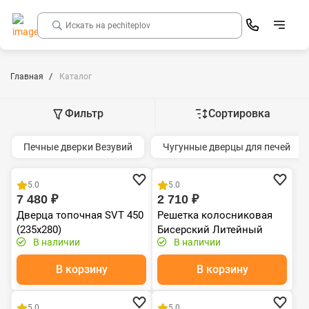
Главная
Каталог
Фильтр
Сортировка
Печные дверки Везувий
Чугунные дверцы для печей
Распродажа
Чугун
Хит продаж
Чугун
5.0
5.0
7 480 ₽
2 710 ₽
Дверца топочная SVT 450
Решетка колосниковая
(235х280)
Бисерский Литейный
В наличии
В наличии
Завод (500х250)
В корзину
В корзину
Хит продаж
Чугун
Хит продаж
Чугун
5.0
5.0