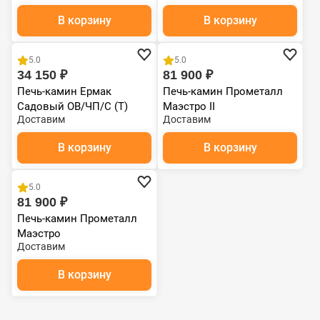
В корзину
В корзину
Чугун
5.0
5.0
34 150 ₽
81 900 ₽
Печь-камин Ермак
Печь-камин Прометалл
Садовый ОВ/ЧП/С (Т)
Маэстро II
Доставим
Доставим
(2012)
В корзину
В корзину
Чугун
5.0
81 900 ₽
Печь-камин Прометалл
Маэстро
Доставим
В корзину