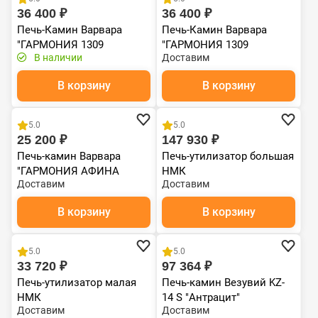
36 400 ₽
36 400 ₽
Печь-Камин Варвара
Печь-Камин Варвара
"ГАРМОНИЯ 1309
"ГАРМОНИЯ 1309
В наличии
Доставим
ГРАФИТ" (new) (Стальная
ГРАФИТ" (new)
3D футеровка)
В корзину
В корзину
Хит продаж
5.0
5.0
25 200 ₽
147 930 ₽
Печь-камин Варвара
Печь-утилизатор большая
"ГАРМОНИЯ АФИНА
НМК
Доставим
Доставим
ГРАНДА"
В корзину
В корзину
Чугун
5.0
5.0
33 720 ₽
97 364 ₽
Печь-утилизатор малая
Печь-камин Везувий KZ-
НМК
14 S "Антрацит"
Доставим
Доставим