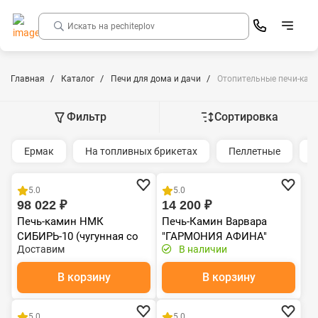
Главная
Каталог
Печи для дома и дачи
Отопительные печи-ками
Фильтр
Сортировка
Ермак
На топливных брикетах
Пеллетные
Б
Чугун
Хит продаж
5.0
5.0
98 022 ₽
14 200 ₽
Печь-камин НМК
Печь-Камин Варвара
СИБИРЬ-10 (чугунная со
"ГАРМОНИЯ АФИНА"
Доставим
В наличии
стеклом)
В корзину
В корзину
Хит продаж
Хит продаж
5.0
5.0