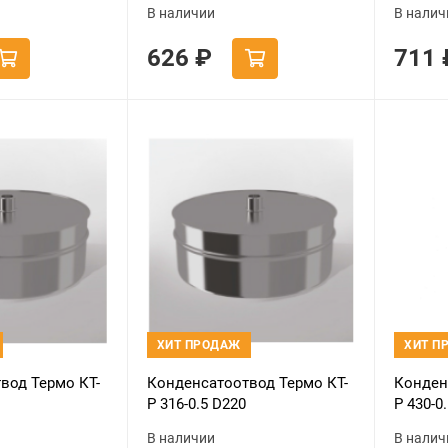
В наличии
В налич
626
₽
711
ХИТ ПРОДАЖ
ХИТ П
вод Термо КТ-
Конденсатоотвод Термо КТ-
Конден
Р 316-0.5 D220
Р 430-0
9005) п
В наличии
В налич