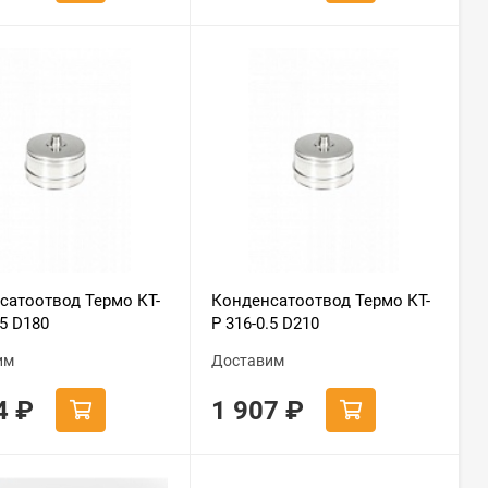
сатоотвод Термо КТ-
Конденсатоотвод Термо КТ-
.5 D180
Р 316-0.5 D210
им
Доставим
04
₽
1 907
₽