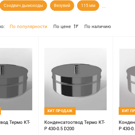
Сэндвич дымоходы
Везувий
115 мм
...
по:
По популярности
По цене
По наличию
ХИТ ПРОДАЖ
ХИТ П
вод Термо КТ-
Конденсатоотвод Термо КТ-
Конден
Р 430-0.5 D200
Р 430-0