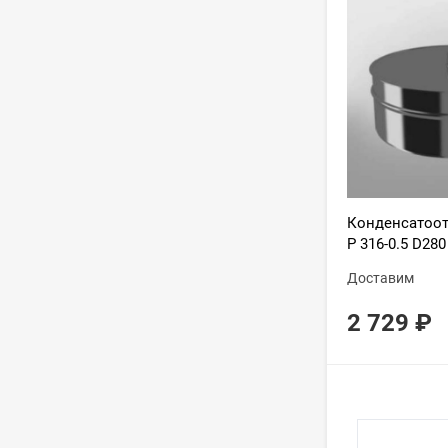
Конденсатоот
Р 316-0.5 D280
Доставим
2 729
₽