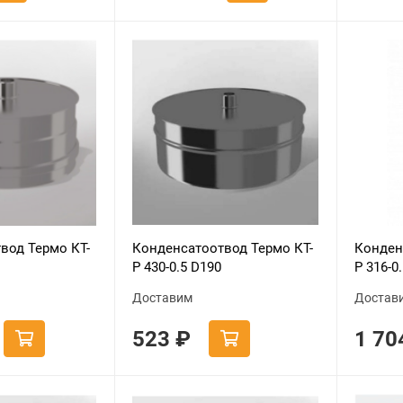
вод Термо КТ-
Конденсатоотвод Термо КТ-
Конден
Р 430-0.5 D190
Р 316-0
Доставим
Достав
523
₽
1 7