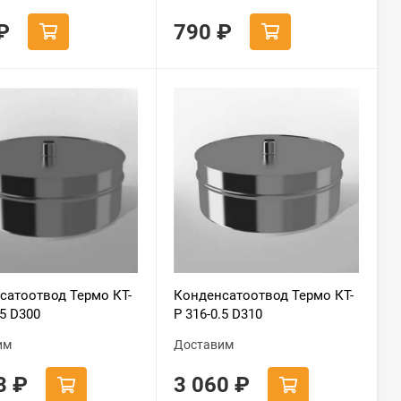
₽
790
₽
сатоотвод Термо КТ-
Конденсатоотвод Термо КТ-
.5 D300
Р 316-0.5 D310
им
Доставим
93
₽
3 060
₽