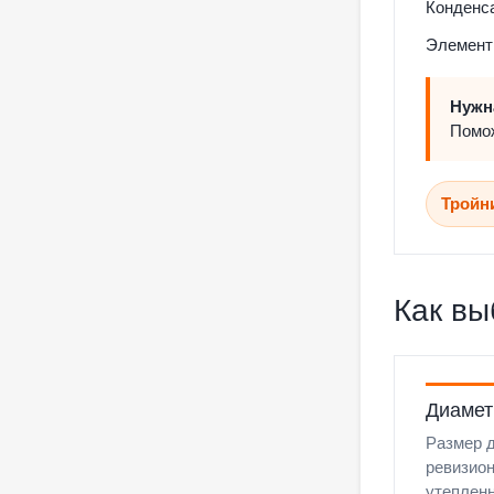
Конденса
Элемент 
Нужн
Помож
Тройн
Как вы
Диамет
Размер 
ревизио
утеплен