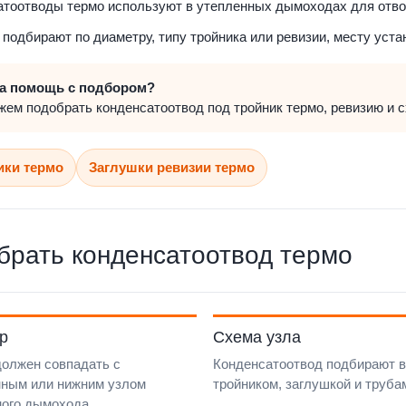
тоотводы термо используют в утепленных дымоходах для отвод
подбирают по диаметру, типу тройника или ревизии, месту уста
а помощь с подбором?
ем подобрать конденсатоотвод под тройник термо, ревизию и 
ики термо
Заглушки ревизии термо
брать конденсатоотвод термо
р
Схема узла
должен совпадать с
Конденсатоотвод подбирают в
нным или нижним узлом
тройником, заглушкой и труба
ного дымохода.