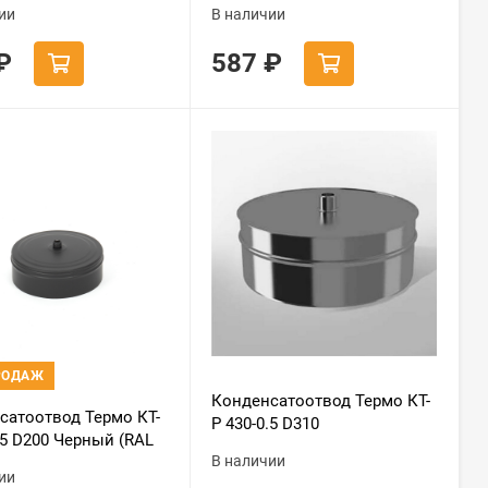
ии
В наличии
₽
587
₽
РОДАЖ
Конденсатоотвод Термо КТ-
сатоотвод Термо КТ-
Р 430-0.5 D310
.5 D200 Черный (RAL
В наличии
орошок Т до 200С*
ии