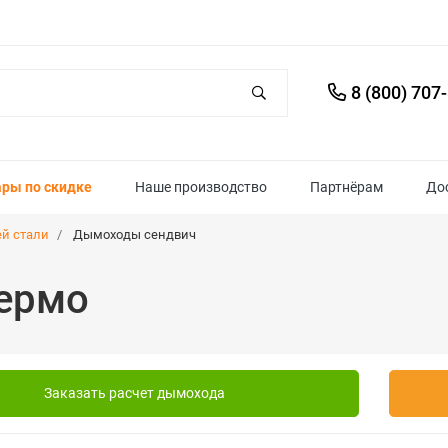
8 (800) 707
ары по скидке
Наше производство
Партнёрам
До
й стали
Дымоходы сендвич
ермо
Заказать расчет дымохода