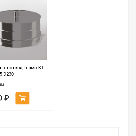
сатоотвод Термо КТ-
.5 D230
им
00
₽