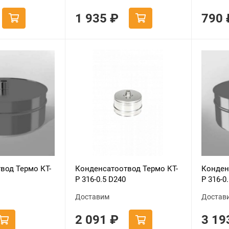
1 935
₽
790
вод Термо КТ-
Конденсатоотвод Термо КТ-
Конден
Р 316-0.5 D240
Р 316-0
Доставим
Достав
2 091
₽
3 1