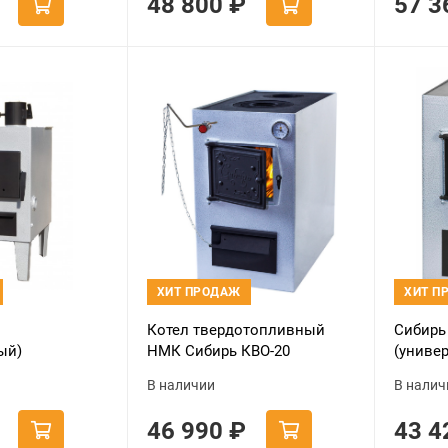
48 800
₽
57 
ХИТ ПРОДАЖ
ХИТ П
Котел твердотопливный
Сибирь
ый)
НМК Сибирь КВО-20
(униве
В наличии
В налич
46 990
₽
43 