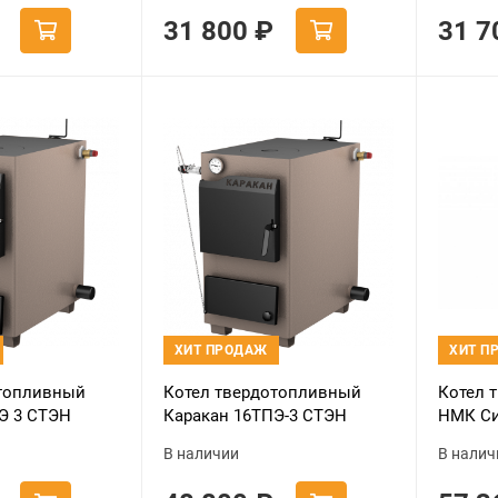
31 800
₽
31 
ХИТ ПРОДАЖ
ХИТ П
отопливный
Котел твердотопливный
Котел 
Э 3 СТЭН
Каракан 16ТПЭ-3 СТЭН
НМК Си
КВО-20
В наличии
В налич