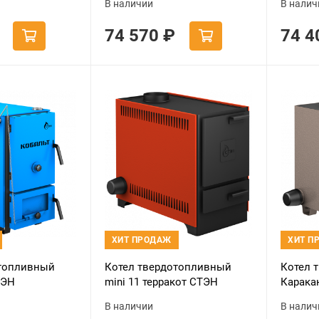
В наличии
В налич
74 570
₽
74 
ХИТ ПРОДАЖ
ХИТ П
отопливный
Котел твердотопливный
Котел 
ТЭН
mini 11 терракот СТЭН
Карака
В наличии
В налич