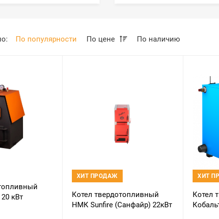
по:
По популярности
По цене
По наличию
ХИТ ПРОДАЖ
ХИТ П
отопливный
Котел твердотопливный
Котел 
20 кВт
НМК Sunfire (Санфайр) 22кВт
Кобаль