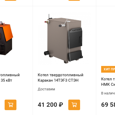
ХИТ П
отопливный
Котел твердотопливный
Котел 
35 кВт
Каракан 14ТЭГ-3 СТЭН
НМК Си
Доставим
КВО-30
В налич
41 200
₽
69 