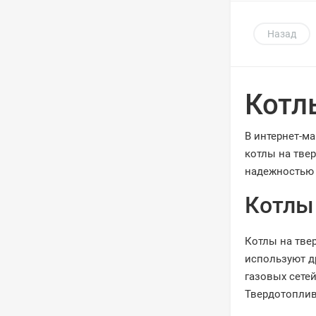
Назад
Котл
В интернет-м
котлы на тве
надежностью 
Котлы
Котлы на тве
используют др
газовых сете
Твердотоплив