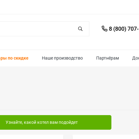
8 (800) 707
ары по скидке
Наше производство
Партнёрам
До
Узнайте, какой котел вам подойдет