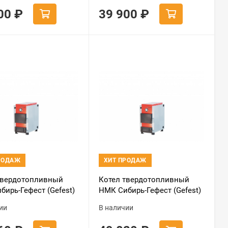
700
₽
39 900
₽
РОДАЖ
ХИТ ПРОДАЖ
твердотопливный
Котел твердотопливный
бирь-Гефест (Gefest)
НМК Сибирь-Гефест (Gefest)
КВО-15
ии
В наличии