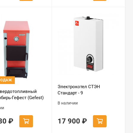
РОДАЖ
Электрокотел СТЭН
твердотопливный
Стандарт - 9
бирь-Гефест (Gefest)
В наличии
ии
580
₽
17 900
₽