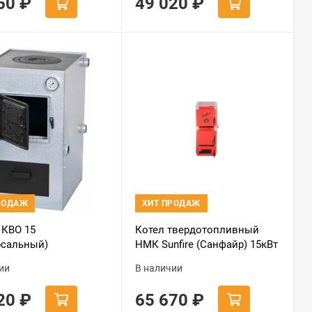
360
₽
49 020
₽
РОДАЖ
ХИТ ПРОДАЖ
 КВО 15
Котел твердотопливный
рсальный)
НМК Sunfire (Санфайр) 15кВт
ии
В наличии
420
₽
65 670
₽