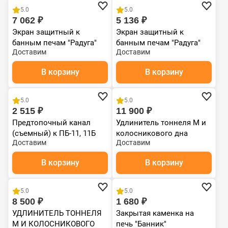
5.0
5.0
7 062 ₽
5 136 ₽
Экран защитный к
Экран защитный к
банным печам "Радуга"
банным печам "Радуга"
Доставим
Доставим
ст. 1,0мм нерж
ст. 1,0мм
В корзину
В корзину
Чугун
5.0
5.0
2 515 ₽
11 900 ₽
Предтопочный канал
Удлинитель тоннеля М и
(съемный) к ПБ-11, 11Б
колосникового дна
Доставим
Доставим
Радуга
Прометалл
В корзину
В корзину
Чугун
5.0
5.0
8 500 ₽
1 680 ₽
УДЛИНИТЕЛЬ ТОННЕЛЯ
Закрытая каменка на
М И КОЛОСНИКОВОГО
печь "Банник"