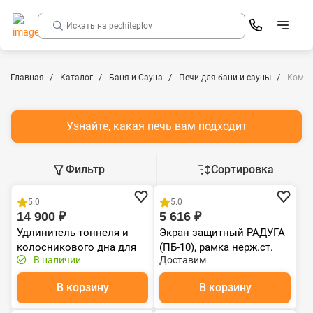
Главная
Каталог
Баня и Сауна
Печи для бани и сауны
Компл
Узнайте, какая печь вам подходит
Фильтр
Сортировка
Хит продаж
Чугун
5.0
5.0
14 900 ₽
5 616 ₽
Удлинитель тоннеля и
Экран защитный РАДУГА
колосникового дна для
(ПБ-10), рамка нерж.ст.
В наличии
Доставим
печи банной Прометалл
Атмосфера L, XL, XXL
В корзину
В корзину