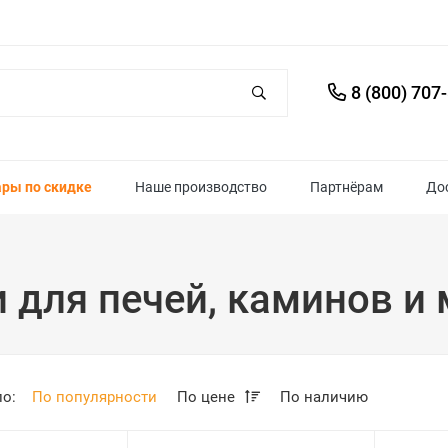
8 (800) 707
ары по скидке
Наше производство
Партнёрам
До
 для печей, каминов и
по:
По популярности
По цене
По наличию