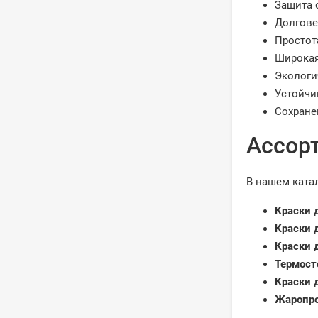
Защита 
Долгове
Простот
Широкая
Экологи
Устойчи
Сохране
Ассор
В нашем ката
Краски 
Краски 
Краски 
Термост
Краски 
Жаропро