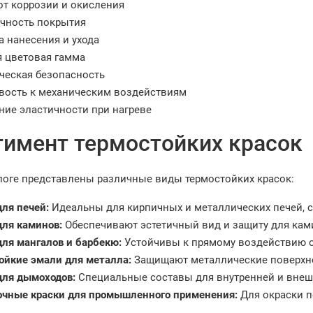
от коррозии и окисления
чность покрытия
а нанесения и ухода
 цветовая гамма
ческая безопасность
вость к механическим воздействиям
ние эластичности при нагреве
тимент термостойких красок
логе представлены различные виды термостойких красок:
для печей:
Идеальны для кирпичных и металлических печей, с
для каминов:
Обеспечивают эстетичный вид и защиту для кам
для мангалов и барбекю:
Устойчивы к прямому воздействию ог
ойкие эмали для металла:
Защищают металлические поверхнос
для дымоходов:
Специальные составы для внутренней и внеш
чные краски для промышленного применения:
Для окраски п