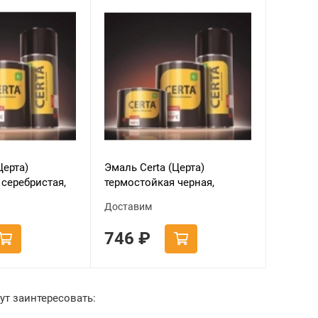
Церта)
Эмаль Certa (Церта)
серебристая,
термостойкая черная,
 мл
аэрозоль 520 мл
Доставим
746
₽
ут заинтересовать: