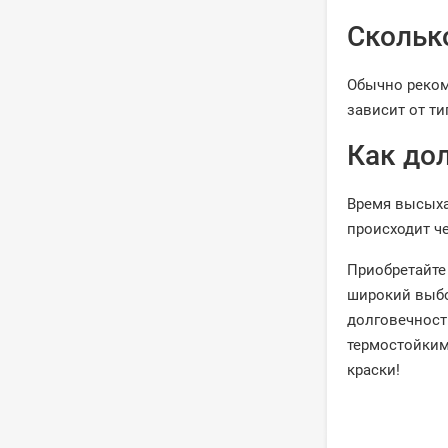
Скольк
Обычно реком
зависит от т
Как до
Время высыха
происходит че
Приобретайте
широкий выбо
долговечност
термостойким
краски!