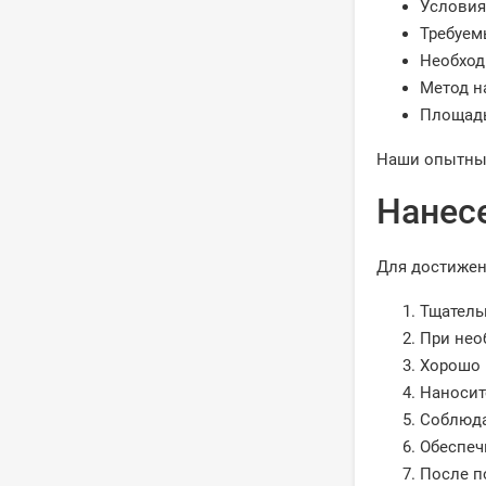
Условия
Требуем
Необход
Метод н
Площадь
Наши опытные
Нанес
Для достижен
Тщатель
При нео
Хорошо 
Наносит
Соблюда
Обеспеч
После п