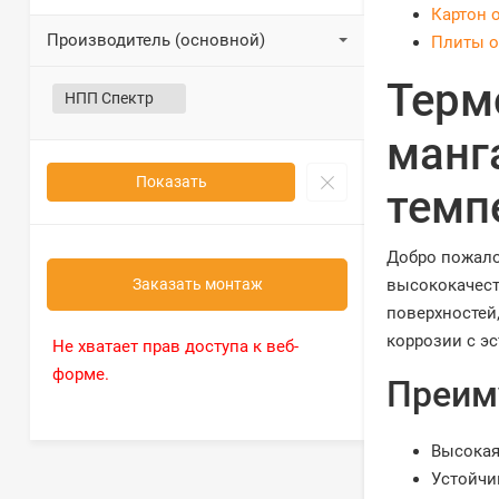
Картон 
Производитель (основной)
Плиты о
Терм
НПП Спектр
манг
Показать
темп
Добро пожало
высококачест
Заказать монтаж
поверхностей
коррозии с э
Не хватает прав доступа к веб-
форме.
Преим
Высокая
Устойчи