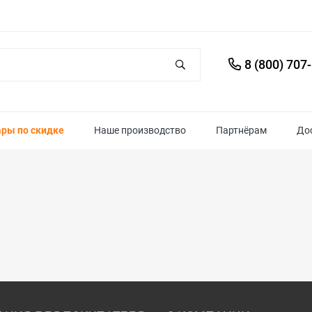
8 (800) 707
ары по скидке
Наше производство
Партнёрам
До