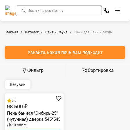
Главная
Каталог
Баня и Сауна
Печи для бани и сауны
Узнайте, какая печь вам подходит
Фильтр
Сортировка
Везувий
5.0
98 500 ₽
Печь банная "Сибирь-25"
(чугунная) дверка 545*545
Доставим
(ТК 300мм) НМК