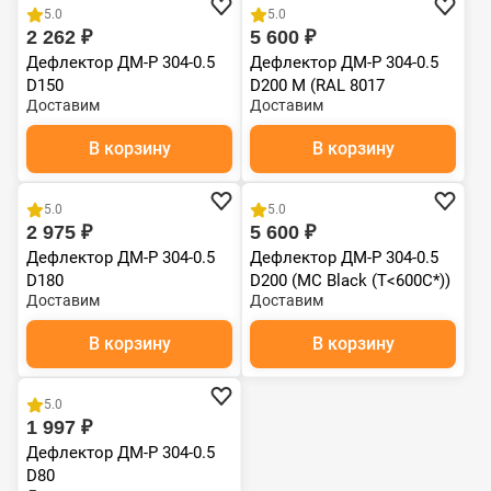
5.0
5.0
2 262 ₽
5 600 ₽
Дефлектор ДМ-Р 304-0.5
Дефлектор ДМ-Р 304-0.5
D150
D200 М (RAL 8017
Доставим
Доставим
шоколад (T<200*C))
В корзину
В корзину
5.0
5.0
2 975 ₽
5 600 ₽
Дефлектор ДМ-Р 304-0.5
Дефлектор ДМ-Р 304-0.5
D180
D200 (MC Black (T<600C*))
Доставим
Доставим
В корзину
В корзину
5.0
1 997 ₽
Дефлектор ДМ-Р 304-0.5
D80