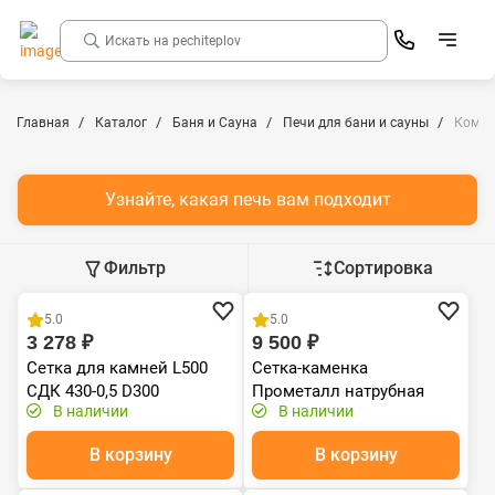
Главная
Каталог
Баня и Сауна
Печи для бани и сауны
Компл
Узнайте, какая печь вам подходит
Фильтр
Сортировка
Хит продаж
Хит продаж
5.0
5.0
3 278 ₽
9 500 ₽
Сетка для камней L500
Сетка-каменка
СДК 430-0,5 D300
Прометалл натрубная
В наличии
В наличии
нержавейка
В корзину
В корзину