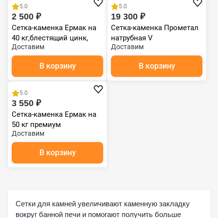
5.0
5.0
2 500 ₽
19 300 ₽
Сетка-каменка Ермак на
Сетка-каменка Прометал
40 кг,блестящий цинк,
натрубная V
Доставим
Доставим
(серия 12)
В корзину
В корзину
5.0
3 550 ₽
Сетка-каменка Ермак на
50 кг премиум
Доставим
В корзину
Сетки для камней увеличивают каменную закладку
вокруг банной печи и помогают получить больше