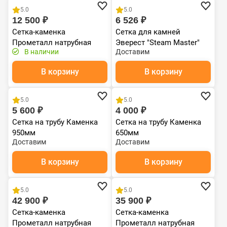
5.0
5.0
12 500 ₽
6 526 ₽
Сетка-каменка
Сетка для камней
Прометалл натрубная
Эверест "Steam Master"
В наличии
Доставим
складная
INOX Ø 300
В корзину
В корзину
5.0
5.0
5 600 ₽
4 000 ₽
Сетка на трубу Каменка
Сетка на трубу Каменка
950мм
650мм
Доставим
Доставим
В корзину
В корзину
5.0
5.0
42 900 ₽
35 900 ₽
Сетка-каменка
Сетка-каменка
Прометалл натрубная
Прометалл натрубная