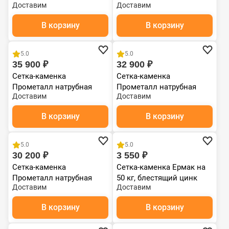
Доставим
Доставим
комбинированная ламель
комбинированная ламель
"Жадеит" наборный
"Верде Гватемала"
В корзину
В корзину
наборный
5.0
5.0
35 900 ₽
32 900 ₽
Сетка-каменка
Сетка-каменка
Прометалл натрубная
Прометалл натрубная
Доставим
Доставим
комбинированная ламель
комбинированная ламель
"Россо Леванто"
"Окаменевшее дерево"
В корзину
В корзину
наборный
наборное
5.0
5.0
30 200 ₽
3 550 ₽
Сетка-каменка
Сетка-каменка Ермак на
Прометалл натрубная
50 кг, блестящий цинк
Доставим
Доставим
комбинированная ламель
(серия 16,20)
"Змеевик" наборный
В корзину
В корзину