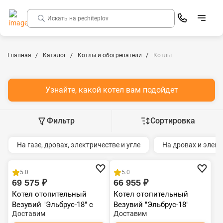
Главная
Каталог
Котлы и обогреватели
Котлы
Узнайте, какой котел вам подойдет
Фильтр
Сортировка
На газе, дровах, электричестве и угле
На дровах и элек
5.0
5.0
69 575 ₽
66 955 ₽
Котел отопительный
Котел отопительный
Везувий "Эльбрус-18" с
Везувий "Эльбрус-18"
Доставим
Доставим
плитой