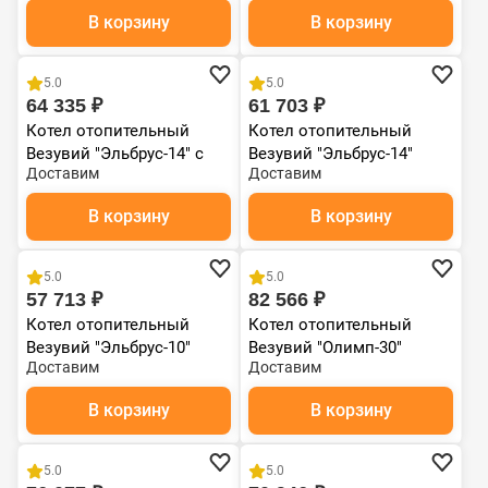
В корзину
В корзину
5.0
5.0
64 335 ₽
61 703 ₽
Котел отопительный
Котел отопительный
Везувий "Эльбрус-14" с
Везувий "Эльбрус-14"
Доставим
Доставим
плитой
В корзину
В корзину
5.0
5.0
57 713 ₽
82 566 ₽
Котел отопительный
Котел отопительный
Везувий "Эльбрус-10"
Везувий "Олимп-30"
Доставим
Доставим
В корзину
В корзину
5.0
5.0