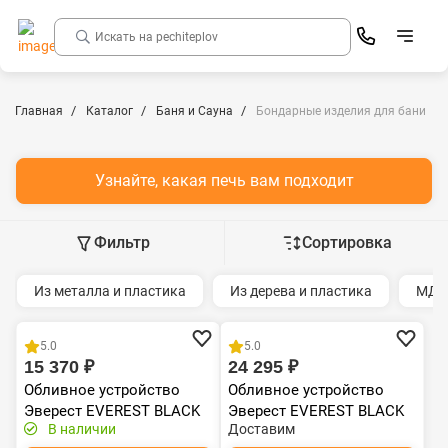
Главная
Каталог
Баня и Сауна
Бондарные изделия для бани
Узнайте, какая печь вам подходит
Фильтр
Сортировка
Из металла и пластика
Из дерева и пластика
МД
5.0
5.0
15 370 ₽
24 295 ₽
Обливное устройство
Обливное устройство
Эверест EVEREST BLACK
Эверест EVEREST BLACK
В наличии
Доставим
15л
35л