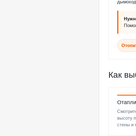
дымоход
Нужн
Помож
Отопи
Как вы
Отапли
Смотрите
высоту п
стены и 