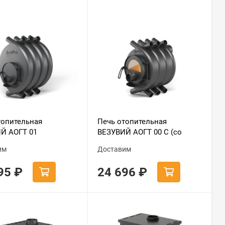
топительная
Печь отопительная
Й АОГТ 01
ВЕЗУВИЙ АОГТ 00 С (со
стеклом)
им
Доставим
195
₽
24 696
₽