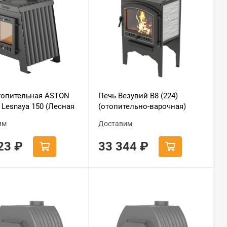
топительная ASTON
Печь Везувий В8 (224)
 Lesnaya 150 (Лесная
(отопительно-варочная)
им
Доставим
723
₽
33 344
₽