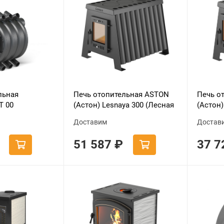
льная
Печь отопительная ASTON
Печь о
Т 00
(Астон) Lesnaya 300 (Лесная
(Астон)
300)
150)
Доставим
Достав
51 587
₽
37 