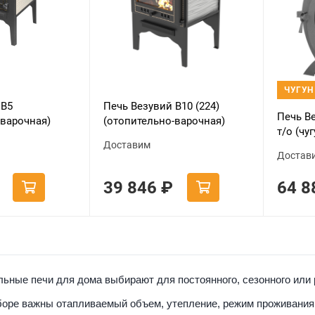
ЧУГУН
 В5
Печь Везувий В10 (224)
Печь В
-варочная)
(отопительно-варочная)
т/о (чу
Доставим
варочн
Достав
39 846
₽
64 
ьные печи для дома выбирают для постоянного, сезонного или 
оре важны отапливаемый объем, утепление, режим проживания,