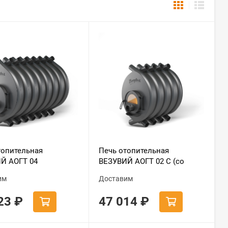
топительная
Печь отопительная
Й АОГТ 04
ВЕЗУВИЙ АОГТ 02 С (со
стеклом)
им
Доставим
923
₽
47 014
₽