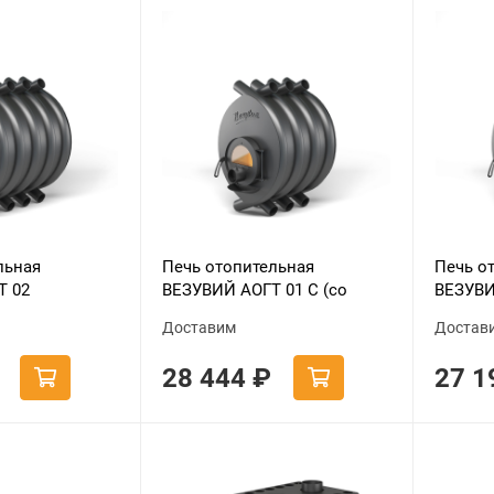
льная
Печь отопительная
Печь о
Т 02
ВЕЗУВИЙ АОГТ 01 С (со
ВЕЗУВИ
стеклом)
Доставим
Достав
28 444
₽
27 