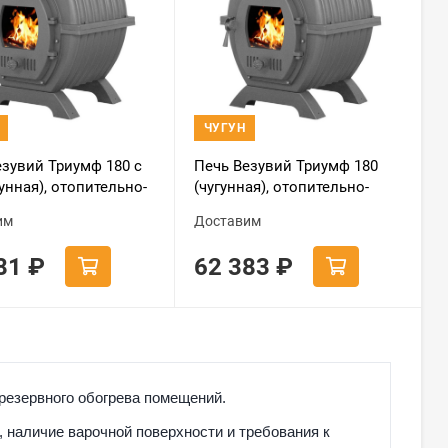
ЧУГУН
езувий Триумф 180 с
Печь Везувий Триумф 180
гунная), отопительно-
(чугунная), отопительно-
ая
варочная
им
Доставим
881
₽
62 383
₽
резервного обогрева помещений.
 наличие варочной поверхности и требования к