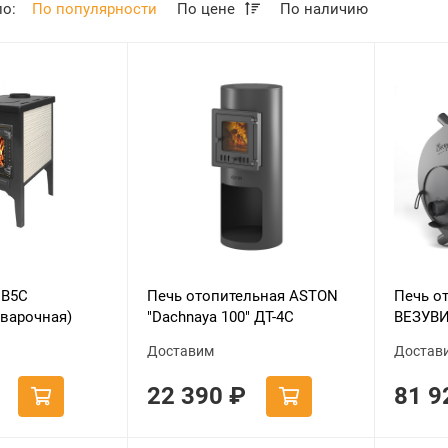
по:
По популярности
По цене
По наличию
 В5С
Печь отопительная ASTON
Печь о
-варочная)
"Dachnaya 100" ДТ-4С
ВЕЗУВИ
диаметр дымохода: 115 мм
Доставим
Достав
22 390
₽
81 