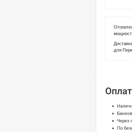
Отопител
мощност
Доставка
для Перм
Оплат
Налич
Банков
Через 
По без