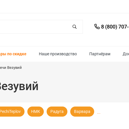
8 (800) 707
ары по скидке
Наше производство
Партнёрам
До
ечи Везувий
Везувий
PechiTeplov
НМК
Радуга
Варвара
...