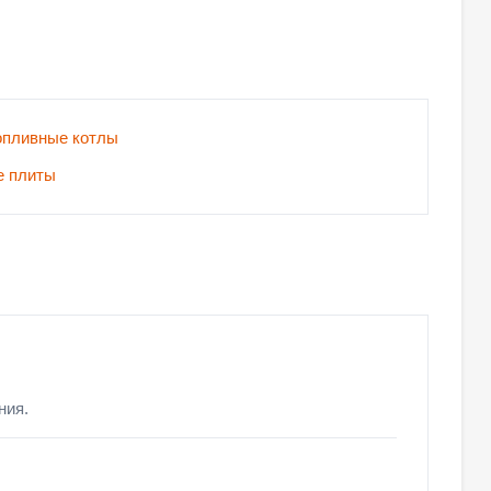
опливные котлы
е плиты
ния.