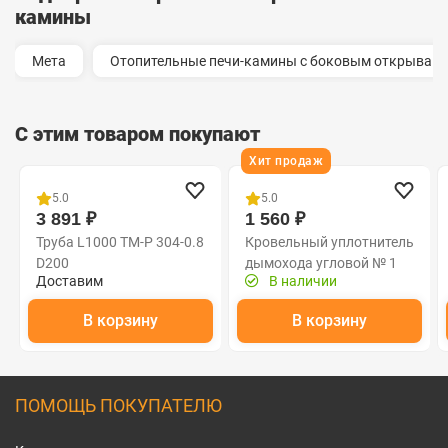
камины
Мета
Отопительные печи-камины с боковым открыван
С этим товаром покупают
Хит продаж
5.0
5.0
3 891 ₽
1 560 ₽
Труба L1000 ТМ-Р 304-0.8
Кровельный уплотнитель
D200
дымохода угловой № 1
Доставим
В наличии
силикон 75-200 mm
коричневая
В корзину
В корзину
ПОМОЩЬ ПОКУПАТЕЛЮ