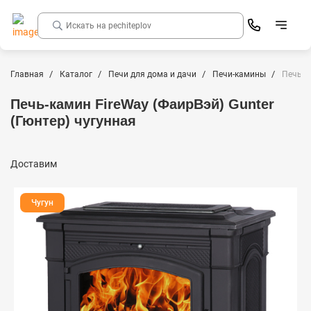
Главная
Каталог
Печи для дома и дачи
Печи-камины
Печь-к
Печь-камин FireWay (ФаирВэй) Gunter
(Гюнтер) чугунная
Доставим
Чугун