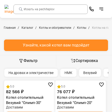
Главная
Каталог
Котлы и обогреватели
Котлы
Котлы на газе
Узнайте, какой котел вам подойдет
Фильтр
Сортировка
На дровах и электричестве
НМК
Везувий
С 
5.0
5.0
82 566 ₽
76 077 ₽
Котел отопительный
Котел отопительный
Везувий "Олимп-30"
Везувий "Олимп-20"
Доставим
Доставим