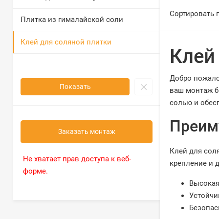
Сортировать 
Плитка из гималайской соли
Клей для соляной плитки
Клей
Добро пожало
Показать
ваш монтаж б
солью и обес
Преим
Заказать монтаж
Клей для сол
Не хватает прав доступа к веб-
крепление и 
форме.
Высокая
Устойчи
Безопас