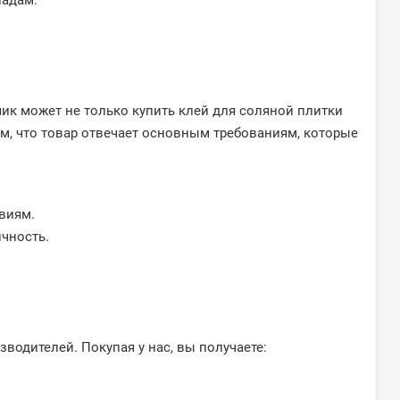
падам.
ик может не только купить клей для соляной плитки
ом, что товар отвечает основным требованиям, которые
виям.
ичность.
водителей. Покупая у нас, вы получаете: