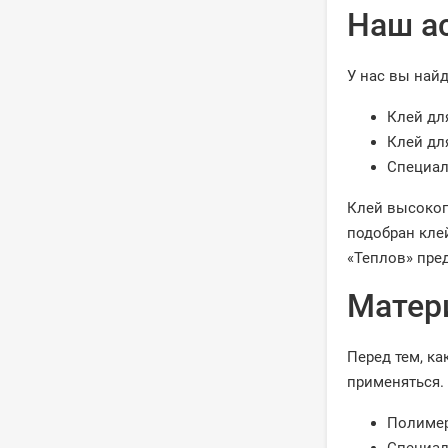
Наш а
У нас вы най
Клей дл
Клей дл
Специал
Клей высоког
подобран кле
«Теплов» пре
Матери
Перед тем, ка
применяться.
Полимер