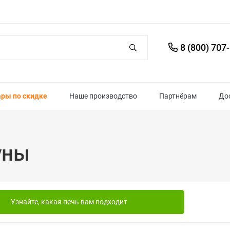
8 (800) 707
ары по скидке
Наше производство
Партнёрам
До
уны
Узнайте, какая печь вам подходит