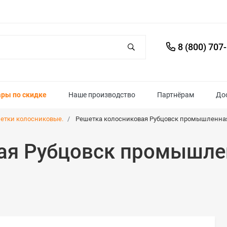
8 (800) 707
ары по скидке
Наше производство
Партнёрам
До
етки колосниковые.
Решетка колосниковая Рубцовск промышленная 
ая Рубцовск промышлен