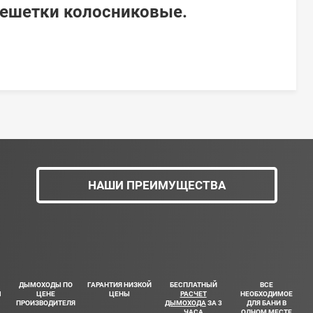
Решетки колосниковые.
НАШИ ПРЕИМУЩЕСТВА
ДЫМОХОДЫ ПО
ГАРАНТИЯ НИЗКОЙ
БЕСПЛАТНЫЙ
ВСЕ
Ш
ЦЕНЕ
ЦЕНЫ
РАСЧЕТ
НЕОБХОДИМОЕ
ПРОИЗВОДИТЕЛЯ
ДЫМОХОДА
ЗА 3
ДЛЯ БАНИ В
ЧАСА
ОДНОМ МЕСТЕ