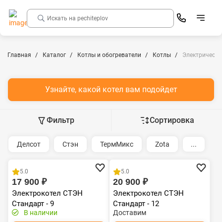
Главная
Каталог
Котлы и обогреватели
Котлы
Электрически
Узнайте, какой котел вам подойдет
Фильтр
Сортировка
Делсот
Стэн
ТермМикс
Zota
...
5.0
5.0
17 900 ₽
20 900 ₽
Электрокотел СТЭН
Электрокотел СТЭН
Стандарт - 9
Стандарт - 12
В наличии
Доставим