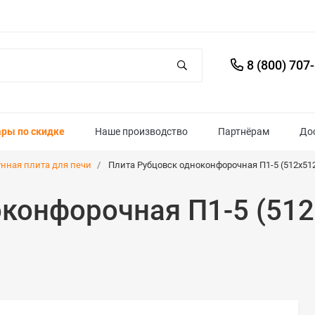
8 (800) 707
ары по скидке
Наше производство
Партнёрам
До
унная плита для печи
Плита Рубцовск одноконфорочная П1-5 (512х512
конфорочная П1-5 (512