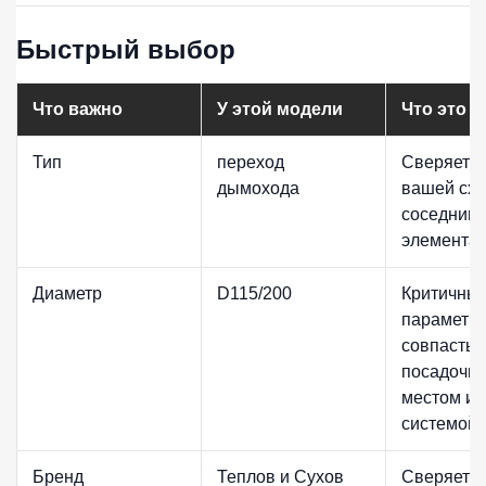
Быстрый выбор
Что важно
У этой модели
Что это з
Тип
переход
Сверяется
дымохода
вашей схе
соседним
элементам
Диаметр
D115/200
Критичны
параметр:
совпасть 
посадочн
местом ил
системой.
Бренд
Теплов и Сухов
Сверяется