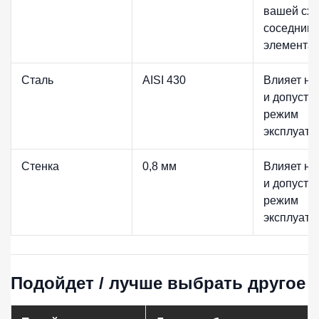
вашей схе
соседним
элементам
Сталь
AISI 430
Влияет на
и допусти
режим
эксплуата
Стенка
0,8 мм
Влияет на
и допусти
режим
эксплуата
Подойдет / лучше выбрать другое