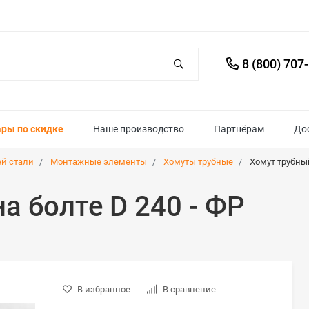
8 (800) 707
ары по скидке
Наше производство
Партнёрам
До
й стали
Монтажные элементы
Хомуты трубные
Хомут трубный
а болте D 240 - ФР
В избранное
В сравнение