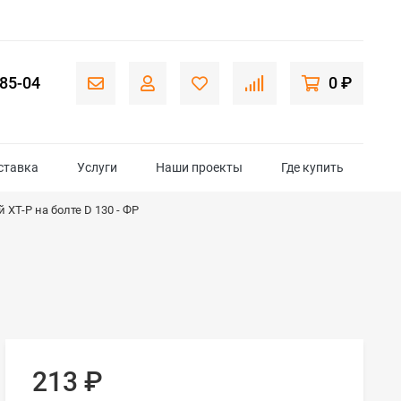
-85-04
0 ₽
ставка
Услуги
Наши проекты
Где купить
 ХТ-Р на болте D 130 - ФР
213
₽