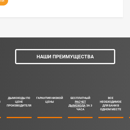
ли
НАШИ ПРЕИМУЩЕСТВА
ДЫМОХОДЫ ПО
ГАРАНТИЯ НИЗКОЙ
БЕСПЛАТНЫЙ
ВСЕ
Ш
ЦЕНЕ
ЦЕНЫ
РАСЧЕТ
НЕОБХОДИМОЕ
ПРОИЗВОДИТЕЛЯ
ДЫМОХОДА
ЗА 3
ДЛЯ БАНИ В
ЧАСА
ОДНОМ МЕСТЕ