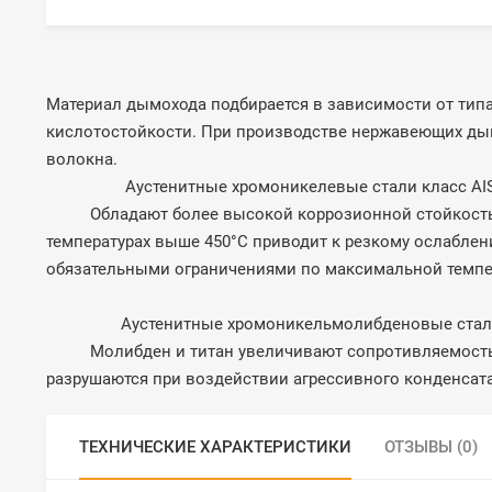
Материал дымохода подбирается в зависимости от типа
кислотостойкости. При производстве нержавеющих дым
волокна.
Аустенитные хромоникелевые стали класс AISI 3
Обладают более высокой коррозионной стойкостью 
температурах выше 450°С приводит к резкому ослабле
обязательными ограничениями по максимальной темпер
Аустенитные хромоникельмолибденовые стали кла
Молибден и титан увеличивают сопротивляемость кор
разрушаются при воздействии агрессивного конденсат
ТЕХНИЧЕСКИЕ ХАРАКТЕРИСТИКИ
ОТЗЫВЫ (0)