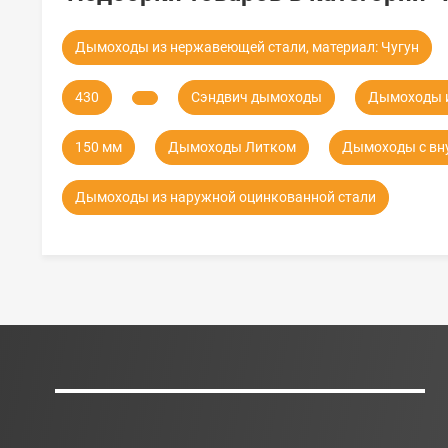
Дымоходы из нержавеющей стали, материал: Чугун
430
Сэндвич дымоходы
Дымоходы и
150 мм
Дымоходы Литком
Дымоходы с вну
Дымоходы из наружной оцинкованной стали