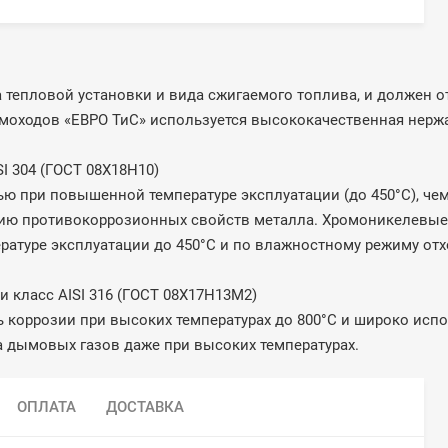
 тепловой установки и вида сжигаемого топлива, и должен 
оходов «ЕВРО ТиС» используется высококачественная нержа
04 (ГОСТ 08Х18Н10)
при повышенной температуре эксплуатации (до 450°С), ч
нию противокоррозионных свойств металла. Хромоникелевые
атуре эксплуатации до 450°С и по влажностному режиму отх
сс AISI 316 (ГОСТ 08Х17Н13М2)
розии при высоких температурах до 800°С и широко испол
а дымовых газов даже при высоких температурах.
ОПЛАТА
ДОСТАВКА