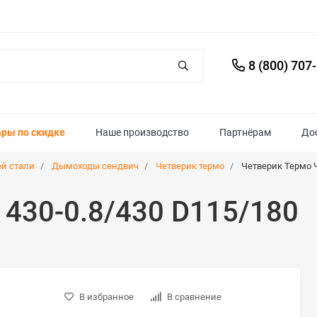
8 (800) 707
ары по скидке
Наше производство
Партнёрам
До
й стали
Дымоходы сендвич
Четверик термо
Четверик Термо Ч
 430-0.8/430 D115/180
В избранное
В сравнение